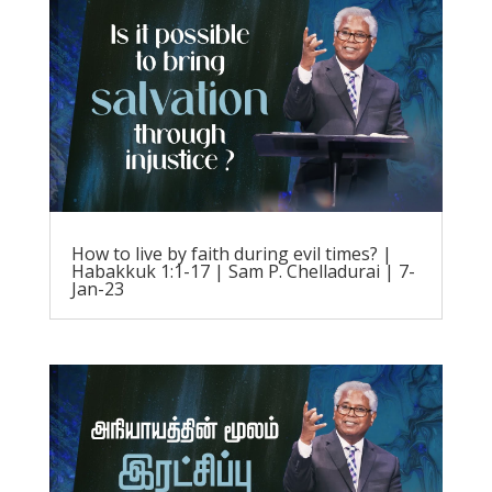
How to live by faith during evil times? |
Habakkuk 1:1-17 | Sam P. Chelladurai | 7-
Jan-23